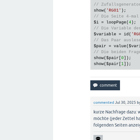
// Zufallsgenerato
show(
'RG01'
// Die Seite 4-mal
$i
 = loopPage(
4
// Die Variable de
$variable
 = id(
'RG
// Das Paar ausles
$pair
 = value(
$var
// Die beiden Frag
show(
$pair
[
0
]);

show(
$pair
[
1
commented
Jul 30, 2025
b
kurze Nachfrage dazu: w
möchte (jeder Zettel h
folgenden Seiten anze