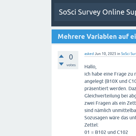
SoSci Survey Online Su
Mehrere Variablen auf e
asked
Jun 10, 2025
in
SoSci Sur
0
votes
Hallo,
ich habe eine Frage zu
angelegt (B10X und C1
präsentiert werden. Da
Gleichverteilung bei a
zwei Fragen als ein Ze
sind nämlich unmittelb
Sozusagen wäre das unt
Zettel:
01 = B102 und C102