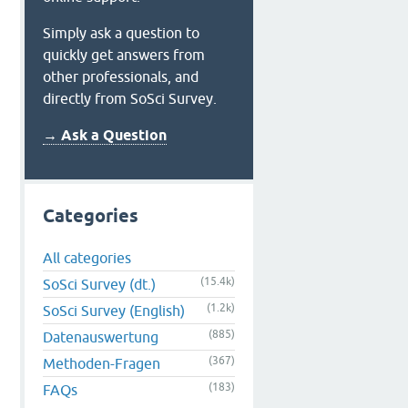
Simply ask a question to
quickly get answers from
other professionals, and
directly from SoSci Survey.
→ Ask a Question
Categories
All categories
(15.4k)
SoSci Survey (dt.)
(1.2k)
SoSci Survey (English)
(885)
Datenauswertung
(367)
Methoden-Fragen
(183)
FAQs