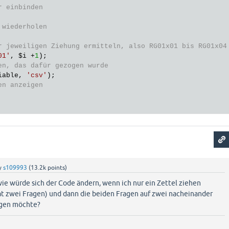
r einbinden
 wiederholen
r jeweiligen Ziehung ermitteln, also RG01x01 bis RG01x04
01'
, 
$i
 +
1
en, das dafür gezogen wurde
iable
, 
'csv'
en anzeigen
y
s109993
(
13.2k
points)
ie würde sich der Code ändern, wenn ich nur ein Zettel ziehen
at zwei Fragen) und dann die beiden Fragen auf zwei nacheinander
igen möchte?