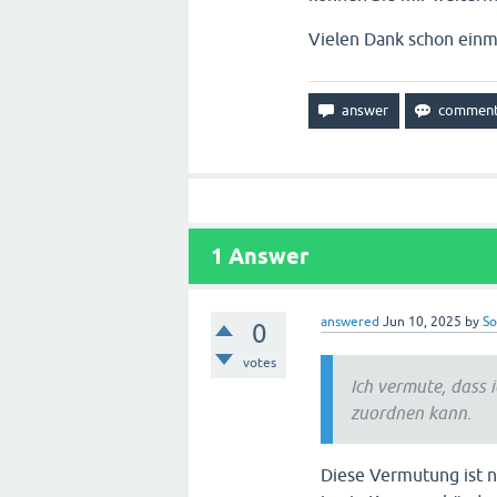
Vielen Dank schon einm
1
Answer
answered
Jun 10, 2025
by
So
0
votes
Ich vermute, dass 
zuordnen kann.
Diese Vermutung ist n