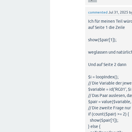
commented
Jul 31, 2025
b
Ich für meinen Teil wü
auf Seite 1 die Zeile
show($pair[1]);
weglassen und natürlic
Und auf Seite 2 dann
$i = loopIndex();
// Die Variable der jew
$variable = id('RG01', $i
// Das Paar auslesen, d
$pair = value($variable, '
// Die zweite Frage nur
if (count($pair) >= 2) {
show($pair[1]);
} else {