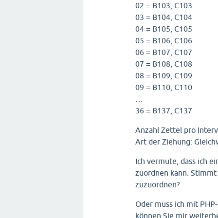
02 = B103, C103.
03 = B104, C104
04 = B105, C105
05 = B106, C106
06 = B107, C107
07 = B108, C108
08 = B109, C109
09 = B110, C110
…
36 = B137, C137
Anzahl Zettel pro Interv
Art der Ziehung: Gleic
Ich vermute, dass ich e
zuordnen kann. Stimmt d
zuzuordnen?
Oder muss ich mit PHP-
können Sie mir weiterh