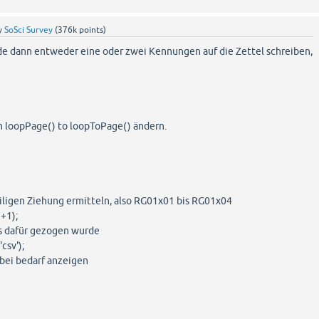
y
SoSci Survey
(
376k
points)
rde dann entweder eine oder zwei Kennungen auf die Zettel schreiben,
h loopPage() to loopToPage() ändern.
eiligen Ziehung ermitteln, also RG01x01 bis RG01x04
 +1);
as dafür gezogen wurde
csv');
 bei bedarf anzeigen