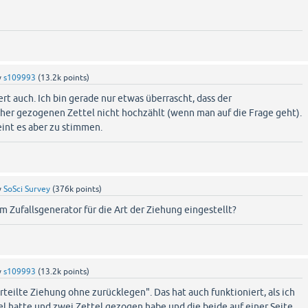
y
s109993
(
13.2k
points)
ert auch. Ich bin gerade nur etwas überrascht, dass der
sher gezogenen Zettel nicht hochzählt (wenn man auf die Frage geht).
eint es aber zu stimmen.
y
SoSci Survey
(
376k
points)
 Zufallsgenerator für die Art der Ziehung eingestellt?
y
s109993
(
13.2k
points)
teilte Ziehung ohne zurücklegen". Das hat auch funktioniert, als ich
el hatte und zwei Zettel gezogen habe und die beide auf einer Seite