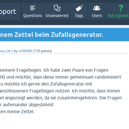
pport
Questions
Unanswered
Tags
Users
Ask a Quest
inem Zettel beim Zufallsgenerator.
vey (dt.)
by
s248480
(
110
points)
 meinem Fragebogen. Ich habe zwei Paare von Fragen
0X) und möchte, dass diese immer gemeinsam randomisiert
zu möchte ich gerne den Zufallsgenerator mit
bgeschlossenen Fragebögen nutzen. Ich möchte, dass immer
ttel angezeigt werden, da sie zusammengehören. Die Fragen
ar aufeinander abgestimmt.
en meine Zettel.