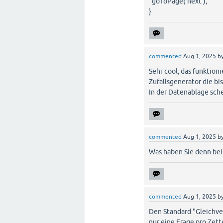
goToPage('next');
}
commented
Aug 1, 2025
b
Sehr cool, das funktioni
Zufallsgenerator die bi
In der Datenablage sch
commented
Aug 1, 2025
b
Was haben Sie denn beim
commented
Aug 1, 2025
b
Den Standard "Gleichver
nur eine Frage pro Zett