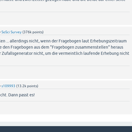
y
SoSci Survey
(
376k
points)
len ... allerdings nicht, wenn der Fragebogen laut Erhebungszeitraum
Sie den Fragebogen aus dem "Fragebogen zusammenstellen" heraus
r Zufallsgenerator nicht, um die vermeintlich laufende Erhebung nicht
y
s109993
(
13.2k
points)
icht. Dann passt es!