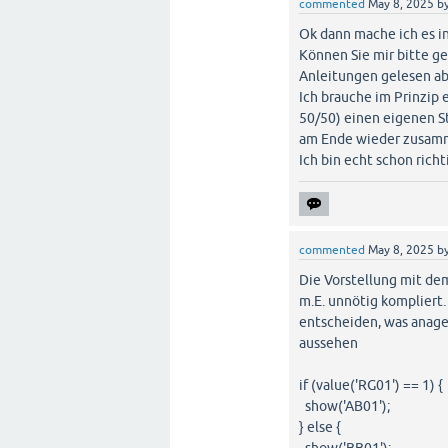
commented
May 8, 2025
b
Ok dann mache ich es i
Können Sie mir bitte ge
Anleitungen gelesen ab
Ich brauche im Prinzip 
50/50) einen eigenen St
am Ende wieder zusamm
Ich bin echt schon rich
commented
May 8, 2025
b
Die Vorstellung mit dem
m.E. unnötig kompliert. 
entscheiden, was anage
aussehen
if (value('RG01') == 1) {
show('AB01');
} else {