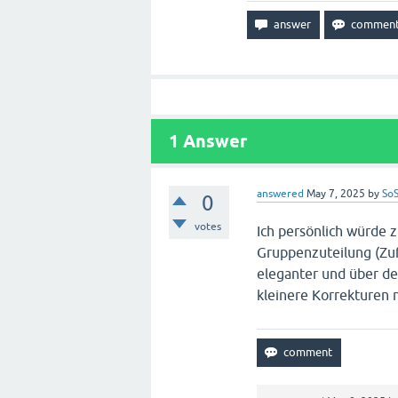
1
Answer
answered
May 7, 2025
by
SoS
0
votes
Ich persönlich würde 
Gruppenzuteilung (Zufa
eleganter und über de
kleinere Korrekturen