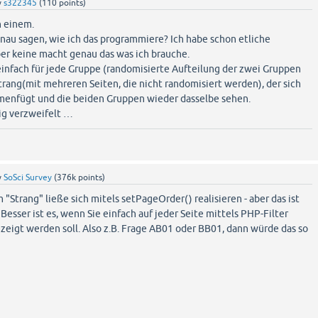
y
s322345
(
110
points)
n einem.
nau sagen, wie ich das programmiere? Ich habe schon etliche
er keine macht genau das was ich brauche.
einfach für jede Gruppe (randomisierte Aufteilung der zwei Gruppen
rang(mit mehreren Seiten, die nicht randomisiert werden), der sich
enfügt und die beiden Gruppen wieder dasselbe sehen.
tig verzweifelt …
y
SoSci Survey
(
376k
points)
 "Strang" ließe sich mitels setPageOrder() realisieren - aber das ist
Besser ist es, wenn Sie einfach auf jeder Seite mittels PHP-Filter
zeigt werden soll. Also z.B. Frage AB01 oder BB01, dann würde das so