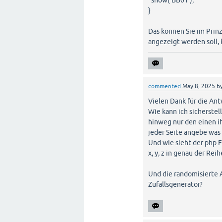
show('BB01');
}
Das können Sie im Prin
angezeigt werden soll, 
commented
May 8, 2025
b
Vielen Dank für die Ant
Wie kann ich sicherstel
hinweg nur den einen ih
jeder Seite angebe was
Und wie sieht der php F
x, y, z in genau der Rei
Und die randomisierte 
Zufallsgenerator?