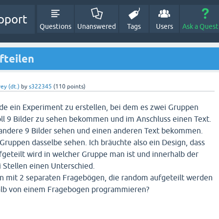
pport
Questions
Unanswered
Tags
Users
Ask a Quest
fteilen
ey (dt.)
by
s322345
(
110
points)
ade ein Experiment zu erstellen, bei dem es zwei Gruppen
oll 9 Bilder zu sehen bekommen und im Anschluss einen Text.
 andere 9 Bilder sehen und einen anderen Text bekommen.
 Gruppen dasselbe sehen. Ich bräuchte also ein Design, dass
fgeteilt wird in welcher Gruppe man ist und innerhalb der
 Stellen einen Unterschied.
n mit 2 separaten Fragebögen, die random aufgeteilt werden
rhalb von einem Fragebogen programmieren?