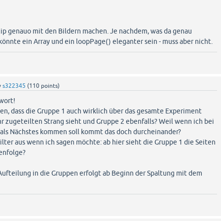
zip genauo mit den Bildern machen. Je nachdem, was da genau
könnte ein Array und ein loopPage() eleganter sein - muss aber nicht.
y
s322345
(
110
points)
wort!
len, dass die Gruppe 1 auch wirklich über das gesamte Experiment
r zugeteilten Strang sieht und Gruppe 2 ebenfalls? Weil wenn ich bei
 als Nächstes kommen soll kommt das doch durcheinander?
ilter aus wenn ich sagen möchte: ab hier sieht die Gruppe 1 die Seiten
henfolge?
Aufteilung in die Gruppen erfolgt ab Beginn der Spaltung mit dem