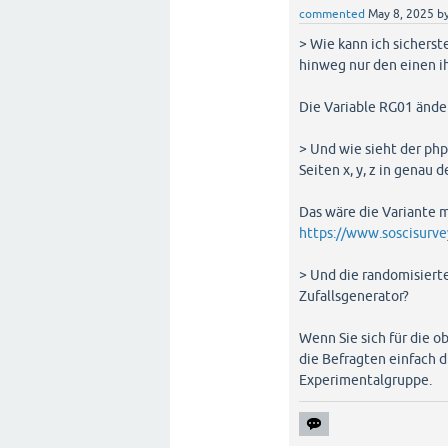
commented
May 8, 2025
b
> Wie kann ich sicherst
hinweg nur den einen ih
Die Variable RG01 ändert
> Und wie sieht der php
Seiten x, y, z in genau 
Das wäre die Variante m
https://www.soscisurve
> Und die randomisiert
Zufallsgenerator?
Wenn Sie sich für die o
die Befragten einfach d
Experimentalgruppe.