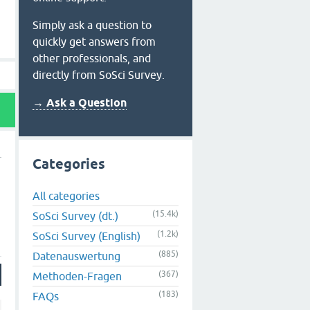
Simply ask a question to
quickly get answers from
other professionals, and
directly from SoSci Survey.
→ Ask a Question
Categories
All categories
(15.4k)
SoSci Survey (dt.)
(1.2k)
SoSci Survey (English)
(885)
Datenauswertung
(367)
Methoden-Fragen
(183)
FAQs