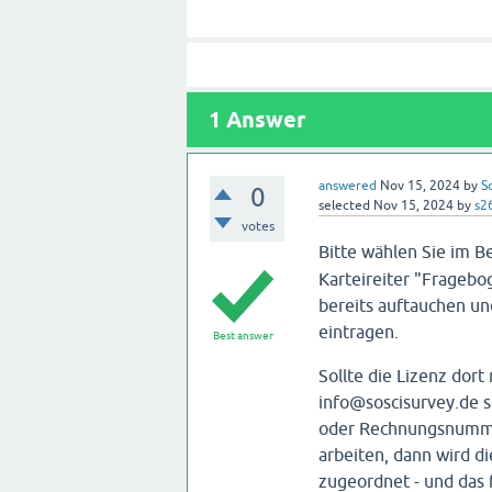
1
Answer
answered
Nov 15, 2024
by
S
0
selected
Nov 15, 2024
by
s2
votes
Bitte wählen Sie im B
Karteireiter "Fragebog
bereits auftauchen u
eintragen.
Best answer
Sollte die Lizenz dort
info@soscisurvey.de s
oder Rechnungsnumme
arbeiten, dann wird di
zugeordnet - und das f