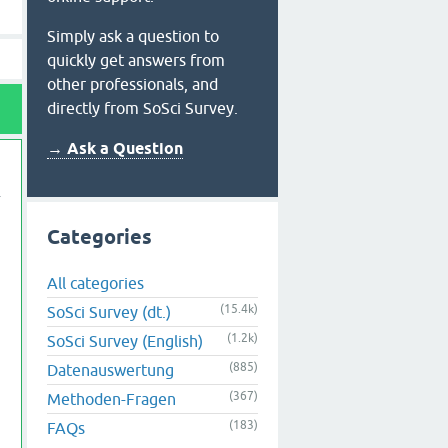
Simply ask a question to
quickly get answers from
other professionals, and
directly from SoSci Survey.
→ Ask a Question
Categories
All categories
(15.4k)
SoSci Survey (dt.)
(1.2k)
SoSci Survey (English)
(885)
Datenauswertung
(367)
Methoden-Fragen
(183)
FAQs