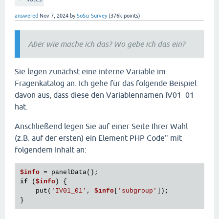
answered
Nov 7, 2024
by
SoSci Survey
(
376k
points)
Aber wie mache ich das? Wo gebe ich das ein?
Sie legen zunächst eine interne Variable im
Fragenkatalog an. Ich gehe für das folgende Beispiel
davon aus, dass diese den Variablennamen IV01_01
hat.
Anschließend legen Sie auf einer Seite Ihrer Wahl
(z.B. auf der ersten) ein Element PHP Code" mit
folgendem Inhalt an:
$info
if
 (
$info
) {

    put(
'IV01_01'
, 
$info
[
'subgroup'
]);
