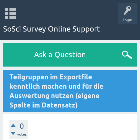
Login
SoSci Survey Online Support
Ask a Question
Teilgruppen im Exportfile
kenntlich machen und für die
Auswertung nutzen (eigene
Spalte im Datensatz)
0
votes