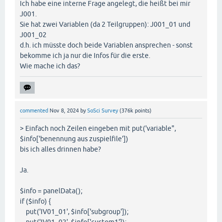
Ich habe eine interne Frage angelegt, die heißt bei mir
J001.
Sie hat zwei Variablen (da 2 Teilgruppen): J001_01 und
J001_02
d.h. ich müsste doch beide Variablen ansprechen - sonst
bekomme ich ja nur die Infos für die erste.
Wie mache ich das?
commented
Nov 8, 2024
by
SoSci Survey
(
376k
points)
> Einfach noch Zeilen eingeben mit put('variable",
$info['benennung aus zuspielfile'])
bis ich alles drinnen habe?
Ja.
$info = panelData();
if ($info) {
put('IV01_01', $info['subgroup']);
put('IV01_02', $info['custom1']);