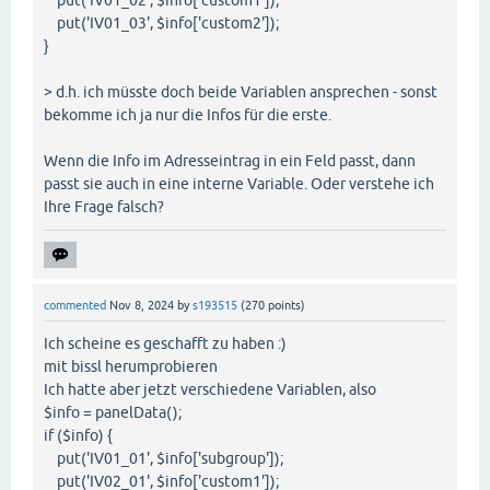
put('IV01_03', $info['custom2']);
}
> d.h. ich müsste doch beide Variablen ansprechen - sonst
bekomme ich ja nur die Infos für die erste.
Wenn die Info im Adresseintrag in ein Feld passt, dann
passt sie auch in eine interne Variable. Oder verstehe ich
Ihre Frage falsch?
commented
Nov 8, 2024
by
s193515
(
270
points)
Ich scheine es geschafft zu haben :)
mit bissl herumprobieren
Ich hatte aber jetzt verschiedene Variablen, also
$info = panelData();
if ($info) {
put('IV01_01', $info['subgroup']);
put('IV02_01', $info['custom1']);