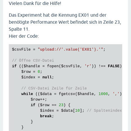
Vielen Dank für die Hilfe!
Das Experiment hat die Kennung EX01 und der
benötigte Performance Wert befindet sich in Zeile 23,
Spalte 11.
Hier der Code:
$csvFile
 = 
"upload://'.value('EX01').'"
;

// Öffne CSV-Datei
if
 ((
$handle
 = fopen(
$csvFile
, 
'r'
)) !== 
FALSE
) {

$row
 = 
0
;

$index
 = 
null
;

// CSV-Datei Zeile für Zeile
while
 ((
$data
 = fgetcsv(
$handle
, 
1000
, 
','
)) !
$row
++;

if
 (
$row
 == 
23
) {

$index
 = 
$data
[
10
]; 
// Spaltenindex be
break
;

        }

    }
