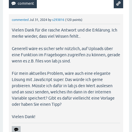
commented
Jul 31, 2024
by
s293816
(
120
points)
Vielen Dank für die rasche Antwort und die Erklärung. Ich
merke wieder, dass viel Wissen fehlt..
Generell wäre es sicher sehr nützlich, auf Uploads über
eine Funktion im Fragebogen zugreifen zu können, gerade
wenn es z.B. files von lab.js sind.
Für mein aktuelles Problem, wäre auch eine elegante
Lösung mit JavaScript super. Das würde ich gerne
probieren. Müsste ich dafür in lab.js den Wert auslesen
und an sosci senden, welches ihn dann in der internen
Variable speichert? Gibt es dafür vielleicht eine Vorlage
oder haben Sie einen Tipp?
Vielen Dank!