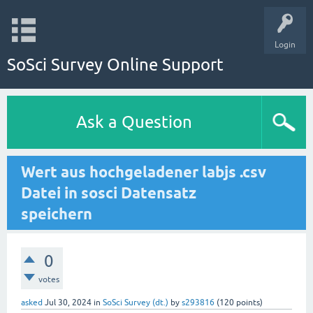
Login
SoSci Survey Online Support
Ask a Question
Wert aus hochgeladener labjs .csv
Datei in sosci Datensatz
speichern
0
votes
asked
Jul 30, 2024
in
SoSci Survey (dt.)
by
s293816
(
120
points)