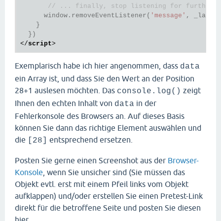
// ... finally, stop listening for further 
      window.removeEventListener(
'message'
, _labjs_
    }

</
script
>
Exemplarisch habe ich hier angenommen, dass
data
ein Array ist, und dass Sie den Wert an der Position
28+1 auslesen möchten. Das
zeigt
console.log()
Ihnen den echten Inhalt von
in der
data
Fehlerkonsole des Browsers an. Auf dieses Basis
können Sie dann das richtige Element auswählen und
die
entsprechend ersetzen.
[28]
Posten Sie gerne einen Screenshot aus der
Browser-
Konsole
, wenn Sie unsicher sind (Sie müssen das
Objekt evtl. erst mit einem Pfeil links vom Objekt
aufklappen) und/oder erstellen Sie einen Pretest-Link
direkt für die betroffene Seite und posten Sie diesen
hier.