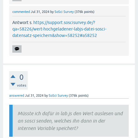
commented
Jul 31, 2024
by
SoSci Survey
(
376k
points)
Antwort s.
https://support.soscisurvey.de/?
qa=58226/wert-hochgeladener-labjs-datei-sosci-
datensatz-speichern&show=58252#a58252
0
votes
answered
Jul 31, 2024
by
SoSci Survey
(
376k
points)
Müsste ich dafür in lab.js den Wert auslesen und
an sosci senden, welches ihn dann in der
internen Variable speichert?