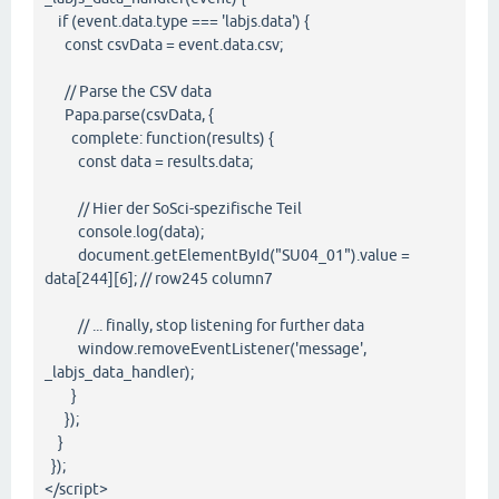
if (event.data.type === 'labjs.data') {
const csvData = event.data.csv;
// Parse the CSV data
Papa.parse(csvData, {
complete: function(results) {
const data = results.data;
// Hier der SoSci-spezifische Teil
console.log(data);
document.getElementById("SU04_01").value =
data[244][6]; // row245 column7
// ... finally, stop listening for further data
window.removeEventListener('message',
_labjs_data_handler);
}
});
}
});
</script>