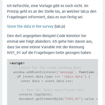
Ich befürchte, eine Vorlage gibt es noch nicht. Im
Prinzip geht es an der Stelle los, an welcher lab.js den
Fragebogen informiert, dass es nun fertig sei:
Store the data in the survey
(lab.js)
Den dort angegeben Beispiel-Code könnten Sie
einmal wie folgt abändern. Ich gehe hier davon aus,
dass Sie eine intene Variable mit der Kennung
IV01_01 auf die Fragebogen-Seite gezogen haben.
<
script
>
// Listen for the study sending data
  window.addEventListener(
'message'
, 
function
_lab
if
 (event.data.type === 
'labjs.data'
) {

      const data = event.data.csv;

// Hier der SoSci-spezifische Teil
     console.log(data);

     document.getElementById(
"IV01_01"
).value = da