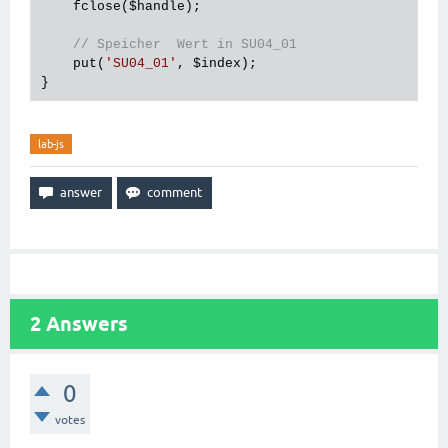
    fclose(
$handle
);

// Speicher  Wert in SU04_01
    put(
'SU04_01'
, 
$index
);

lab-js
2
Answers
0
votes