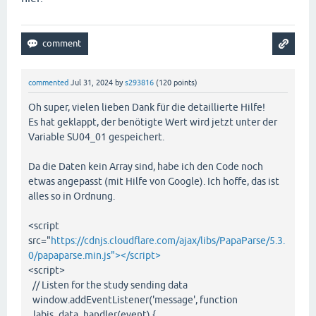
commented
Jul 31, 2024
by
s293816
(
120
points)
Oh super, vielen lieben Dank für die detaillierte Hilfe!
Es hat geklappt, der benötigte Wert wird jetzt unter der
Variable SU04_01 gespeichert.
Da die Daten kein Array sind, habe ich den Code noch
etwas angepasst (mit Hilfe von Google). Ich hoffe, das ist
alles so in Ordnung.
<script
src="
https://cdnjs.cloudflare.com/ajax/libs/PapaParse/5.3.
0/papaparse.min.js"></script>
<script>
// Listen for the study sending data
window.addEventListener('message', function
_labjs_data_handler(event) {