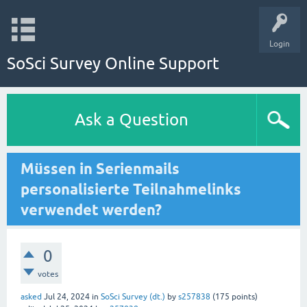
Login
SoSci Survey Online Support
Ask a Question
Müssen in Serienmails
personalisierte Teilnahmelinks
verwendet werden?
0
votes
asked
Jul 24, 2024
in
SoSci Survey (dt.)
by
s257838
(
175
points)