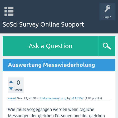
Login
SoSci Survey Online Support
Ask a Question
Auswertung Messwiederholung
0
votes
asked
Nov 13, 2020
in
Datenauswertung
by
s116157
(
170
points)
Wie muss vorgegangen werden wenn tägliche
Messungen der gleichen Personen und der gleichen