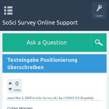
Login
SoSci Survey Online Support
Ask a Question
Texteingabe Positionierung
überschreiben
0
votes
asked
Nov 5, 2020
in
SoSci Survey (dt.)
by
s109993
(
13.2k
points)
Guten Morgen,