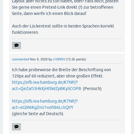
Layout aber nichts zu tun haben, oder? Falls doch, posten
Sie gerne einen Pretest-Link direkt (!) zur betroffenen
Seite, dann werfe ich einen Blick darauf.
Auch der Lückentext sollte in beiden Sprachen korrekt
funktionieren.
commented
Nov 9, 2020
by
s109993
(
13.2k
points)
Ich habe probeweise die Breite der Beschriftung von
120px auf 60 reduziert, aber ohne großen Effekt.
https://ofb.iea-hamburg.de/KTNP/?
act=QeZaO3HkXjHISWZpBKySCOPB
(Persisch)
https://ofb.iea-hamburg.de/KTNP/?
act=xGbNiKgZnU1vofdi6LcliQYY
(gleiche Seite auf Deutsch)