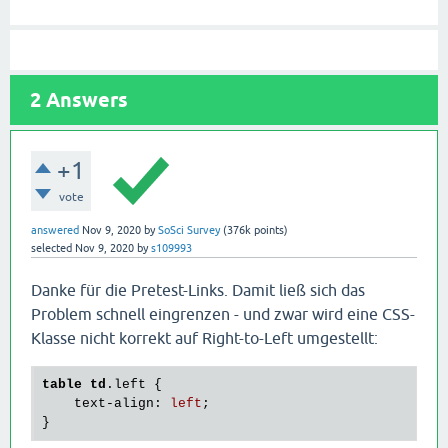
2
Answers
+1
vote
answered
Nov 9, 2020
by
SoSci Survey
(
376k
points)
selected
Nov 9, 2020
by
s109993
Danke für die Pretest-Links. Damit ließ sich das
Problem schnell eingrenzen - und zwar wird eine CSS-
Klasse nicht korrekt auf Right-to-Left umgestellt:
table
td
.left
{

text-align
:
 left
;
}