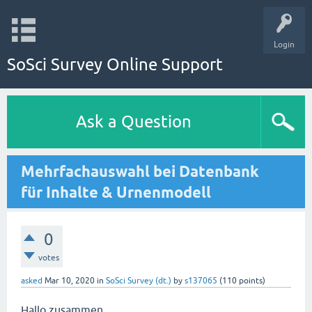
Login
SoSci Survey Online Support
Ask a Question
Mehrfachauswahl bei Datenbank
für Inhalte & Urnenmodell
0
votes
asked
Mar 10, 2020
in
SoSci Survey (dt.)
by
s137065
(
110
points)
Hallo zusammen,