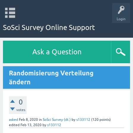
Login
SoSci Survey Online Support
Ask a Question
Randomisierung Verteilung
ändern
0
votes
asked
Feb 8, 2020
in
SoSci Survey (dt.)
by
s133112
(
120
points)
edited
Feb 13, 2020
by
s133112