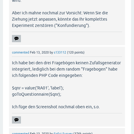
wird.
Aber ich mahne nochmal zur Vorsicht: Wenn Sie die
Ziehung jetzt anpassen, könnte das Ihr komplettes
Experiment zerstören ("Konfundierung").
commented
Feb 13, 2020
by
s133112
(
120
points)
Ich habe bei den drei Fragebögen keinen Zufallsgenerator
integriert, lediglich bei dem random "Fragebogen" habe
ich folgenden PHP Code eingegeben:
$qnr = value('RA01', 'label');
goToQuestionnaire($qnr);
Ich füge den Screenshot nochmal oben ein, s.o.
commented
Feb 13, 2020
by
SoSci Survey
(
376k
points)