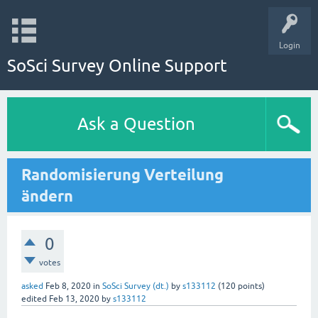
Login
SoSci Survey Online Support
Ask a Question
Randomisierung Verteilung
ändern
0
votes
asked
Feb 8, 2020
in
SoSci Survey (dt.)
by
s133112
(
120
points)
edited
Feb 13, 2020
by
s133112