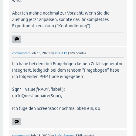
wird.
Aber ich mahne nochmal zur Vorsicht: Wenn Sie die
Ziehung jetzt anpassen, könnte das Ihr komplettes
Experiment zerstören ("Konfundierung").
commented
Feb 13, 2020
by
s133112
(
120
points)
Ich habe bei den drei Fragebögen keinen Zufallsgenerator
integriert, lediglich bei dem random "Fragebogen" habe
ich folgenden PHP Code eingegeben:
$qnr = value('RA01', 'label');
goToQuestionnaire($qnr);
Ich füge den Screenshot nochmal oben ein, s.o.
commented
Feb 13, 2020
by
SoSci Survey
(
376k
points)